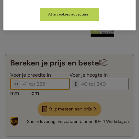
Alle cookies accepteren
Bereken je prijs en bestel
Voer je
breedte in
Voer je
hoogte in
mm
cm
Krijg meteen een prijs
Snelle levering:
verzonden binnen
10-14 Werkdagen