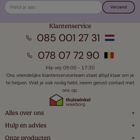
Verzend
Klantenservice
085 001 27 31
078 07 72 90
Ma-vrij: 09:00 - 17:30
Ons vriendelijke klantenserviceteam staat altijd klaar om je
te helpen. Wat je ook nodig hebt, neem gerust contact met
ons op.
Alles over ons
+
Home
Hulp en advies
+
Over
Volg Je Bestelling
Onze producten
+
Bestellen