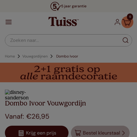
5 jaar garantie
0
Zoeken naar...
Home
Vouwgordijnen
Dombo Ivoor
Dombo Ivoor Vouwgordijn
€
26
,
95
Krijg een prijs
Bestel kleurstaal