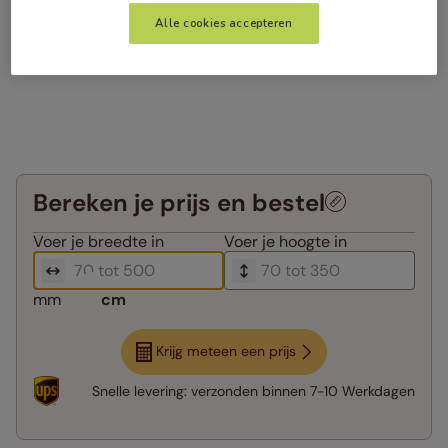
Alle cookies accepteren
Bereken je prijs en bestel
Voer je
breedte in
Voer je
hoogte in
mm
cm
Krijg meteen een prijs
Snelle levering:
verzonden binnen
7-10 Werkdagen