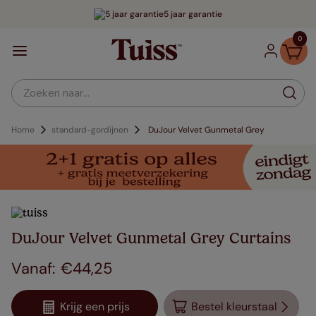
5 jaar garantie
0
Zoeken naar...
Home
standard-gordijnen
DuJour Velvet Gunmetal Grey
DuJour Velvet Gunmetal Grey Curtains
€
44
,
25
Krijg een prijs
Bestel kleurstaal