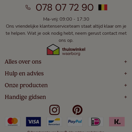
078 07 72 90
Ma-vrij: 09:00 - 17:30
Ons vriendelijke klantenserviceteam staat altijd klaar om je
te helpen. Wat je ook nodig hebt, neem gerust contact met
ons op.
Alles over ons
+
Home
Hulp en advies
+
Over
Volg Je Bestelling
Onze producten
+
Bestellen
Levering
Blog
Houten Jaloezieën
Handige gidsen
+
5 Jaar Garantie
Winacties
Rolgordijnen
Algemene Voorwaarden
Contact
Meten Voor Raamdecoratie
Vouwgordijnen
Privacy Beleid
Veelgestelde Vragen
Badkamer Raamdecoratie
Verticale Jaloezieën
Kindveiligheid
Slaapkamer Raamdecoratie
Duo Rolgordijnen
Cookies
Keuken Raamdecoratie
Duo Plisségordijnen