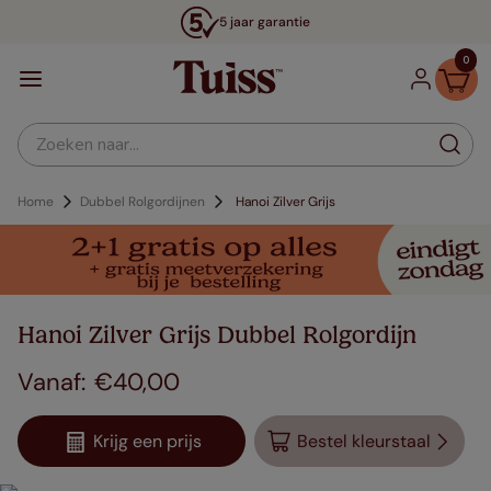
5 jaar garantie
0
Zoeken naar...
Home
Dubbel Rolgordijnen
Hanoi Zilver Grijs
Hanoi Zilver Grijs Dubbel Rolgordijn
€
40
,
00
Krijg een prijs
Bestel kleurstaal