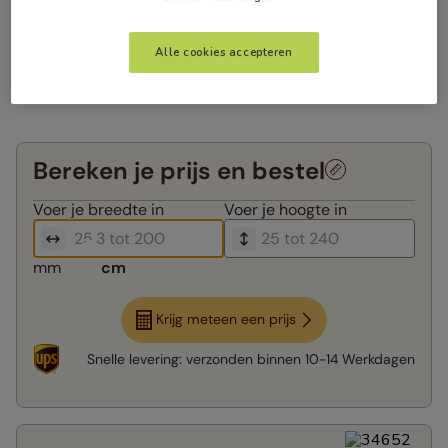
Alle cookies accepteren
Bereken je prijs en bestel
Voer je
breedte in
Voer je
hoogte in
mm
cm
Krijg meteen een prijs
Snelle levering:
verzonden binnen
10-14 Werkdagen