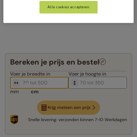
Alle cookies accepteren
Bereken je prijs en bestel
Voer je
breedte in
Voer je
hoogte in
mm
cm
Krijg meteen een prijs
Snelle levering:
verzonden binnen
7-10 Werkdagen