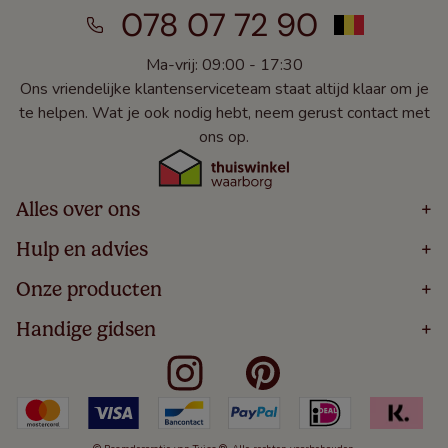
078 07 72 90
Ma-vrij: 09:00 - 17:30
Ons vriendelijke klantenserviceteam staat altijd klaar om je
te helpen. Wat je ook nodig hebt, neem gerust contact met
ons op.
Alles over ons
+
Home
Hulp en advies
+
Over
Volg Je Bestelling
Onze producten
+
Bestellen
Levering
Blog
Houten Jaloezieën
Handige gidsen
+
5 Jaar Garantie
Winacties
Rolgordijnen
Algemene Voorwaarden
Contact
Meten Voor Raamdecoratie
Vouwgordijnen
Privacy Beleid
Veelgestelde Vragen
Badkamer Raamdecoratie
Verticale Jaloezieën
Kindveiligheid
Slaapkamer Raamdecoratie
Duo Rolgordijnen
Cookies
Keuken Raamdecoratie
Duo Plisségordijnen