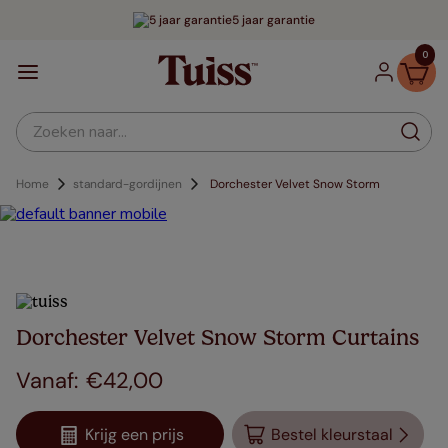
5 jaar garantie
0
Zoeken naar...
Home
standard-gordijnen
Dorchester Velvet Snow Storm
Dorchester Velvet Snow Storm Curtains
€
42
,
00
Krijg een prijs
Bestel kleurstaal