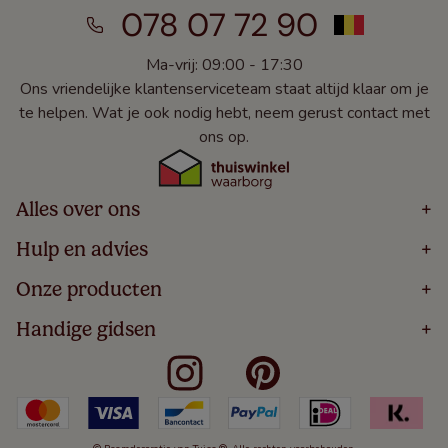
078 07 72 90
Ma-vrij: 09:00 - 17:30
Ons vriendelijke klantenserviceteam staat altijd klaar om je
te helpen. Wat je ook nodig hebt, neem gerust contact met
ons op.
Alles over ons
+
Home
Hulp en advies
+
Over
Volg Je Bestelling
Onze producten
+
Bestellen
Levering
Blog
Houten Jaloezieën
Handige gidsen
+
5 Jaar Garantie
Winacties
Rolgordijnen
Algemene Voorwaarden
Contact
Meten Voor Raamdecoratie
Vouwgordijnen
Privacy Beleid
Veelgestelde Vragen
Badkamer Raamdecoratie
Verticale Jaloezieën
Kindveiligheid
Slaapkamer Raamdecoratie
Duo Rolgordijnen
Cookies
Keuken Raamdecoratie
Duo Plisségordijnen