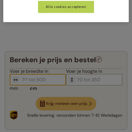
Alle cookies accepteren
Bereken je prijs en bestel
Voer je
breedte in
Voer je
hoogte in
mm
cm
Krijg meteen een prijs
Snelle levering:
verzonden binnen
7-10 Werkdagen