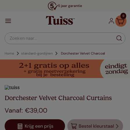
5 jaar garantie
0
Zoeken naar...
Home
standard-gordijnen
Dorchester Velvet Charcoal
Dorchester Velvet Charcoal Curtains
€
39
,
00
Krijg een prijs
Bestel kleurstaal