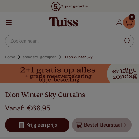
5 jaar garantie
0
Zoeken naar...
Home
standard-gordijnen
Dion Winter Sky
Dion Winter Sky Curtains
€
66
,
95
Krijg een prijs
Bestel kleurstaal