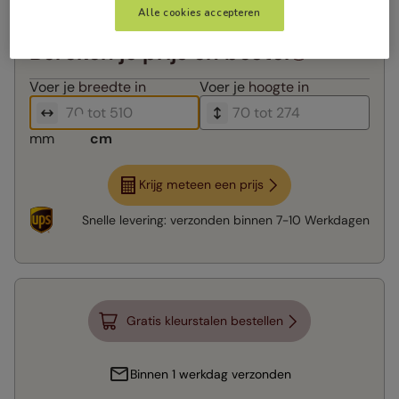
Alle cookies accepteren
Bereken je prijs en bestel
Voer je
breedte in
Voer je
hoogte in
mm
cm
Krijg meteen een prijs
Snelle levering:
verzonden binnen
7-10 Werkdagen
Gratis kleurstalen bestellen
Binnen 1 werkdag verzonden