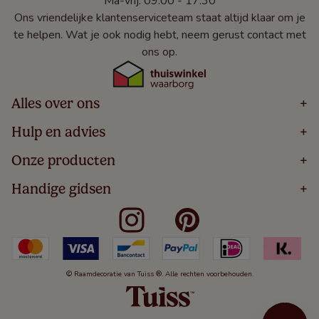
Ma-vrij: 09:00 - 17:30
Ons vriendelijke klantenserviceteam staat altijd klaar om je
te helpen. Wat je ook nodig hebt, neem gerust contact met
ons op.
Alles over ons
+
Home
Hulp en advies
+
Over
Volg Je Bestelling
Onze producten
+
Bestellen
Levering
Blog
Houten Jaloezieën
Handige gidsen
+
5 Jaar Garantie
Winacties
Rolgordijnen
Algemene Voorwaarden
Contact
Meten Voor Raamdecoratie
Vouwgordijnen
Privacy Beleid
Veelgestelde Vragen
Badkamer Raamdecoratie
Verticale Jaloezieën
Kindveiligheid
Slaapkamer Raamdecoratie
Duo Rolgordijnen
Cookies
Keuken Raamdecoratie
Duo Plisségordijnen
Herroepingsrecht
© Raamdecoratie van Tuiss ®. Alle rechten voorbehouden.
De Jaloezieën Gids
Aluminium Jaloezieën
Jaloezieënwoordenboek
Gordijnen
Smartview