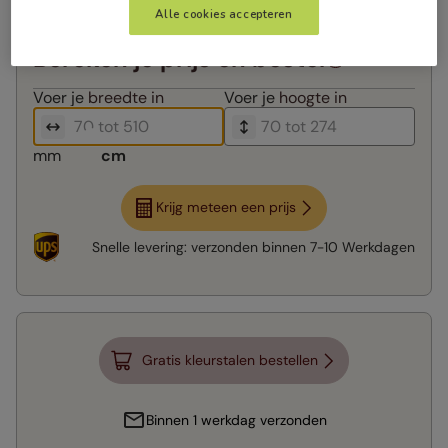
Alle cookies accepteren
Bereken je prijs en bestel
Voer je
breedte in
Voer je
hoogte in
mm
cm
Krijg meteen een prijs
Snelle levering:
verzonden binnen
7-10 Werkdagen
Gratis kleurstalen bestellen
Binnen 1 werkdag verzonden