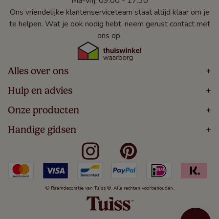
Ma-vrij: 09:00 - 17:30
Ons vriendelijke klantenserviceteam staat altijd klaar om je
te helpen. Wat je ook nodig hebt, neem gerust contact met
ons op.
Alles over ons
+
Home
Hulp en advies
+
Over
Volg Je Bestelling
Onze producten
+
Bestellen
Levering
Blog
Houten Jaloezieën
Handige gidsen
+
5 Jaar Garantie
Winacties
Rolgordijnen
Algemene Voorwaarden
Contact
Meten Voor Raamdecoratie
Vouwgordijnen
Privacy Beleid
Veelgestelde Vragen
Badkamer Raamdecoratie
Verticale Jaloezieën
Kindveiligheid
Slaapkamer Raamdecoratie
Duo Rolgordijnen
Cookies
Keuken Raamdecoratie
Duo Plisségordijnen
Herroepingsrecht
© Raamdecoratie van Tuiss ®. Alle rechten voorbehouden.
De Jaloezieën Gids
Aluminium Jaloezieën
Jaloezieënwoordenboek
Gordijnen
Smartview