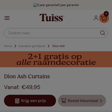
5 jaar garantie
0
Zoeken naar...
Home
standard-gordijnen
Dion Ash
Dion Ash Curtains
€
49
,
95
Krijg een prijs
Bestel kleurstaal