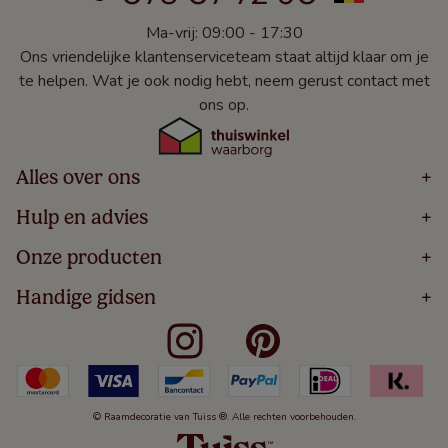
Ma-vrij: 09:00 - 17:30
Ons vriendelijke klantenserviceteam staat altijd klaar om je
te helpen. Wat je ook nodig hebt, neem gerust contact met
ons op.
Alles over ons
+
Home
Hulp en advies
+
Over
Volg Je Bestelling
Onze producten
+
Bestellen
Levering
Blog
Houten Jaloezieën
Handige gidsen
+
5 Jaar Garantie
Winacties
Rolgordijnen
Algemene Voorwaarden
Contact
Meten Voor Raamdecoratie
Vouwgordijnen
Privacy Beleid
Veelgestelde Vragen
Badkamer Raamdecoratie
Verticale Jaloezieën
Kindveiligheid
Slaapkamer Raamdecoratie
Duo Rolgordijnen
Cookies
Keuken Raamdecoratie
Duo Plisségordijnen
Herroepingsrecht
© Raamdecoratie van Tuiss ®. Alle rechten voorbehouden.
De Jaloezieën Gids
Aluminium Jaloezieën