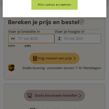
Alle cookies accepteren
Bereken je prijs en bestel
Voer je
breedte in
Voer je
hoogte in
mm
cm
Krijg meteen een prijs
Snelle levering:
verzonden binnen
7-10 Werkdagen
Gratis kleurstalen bestellen