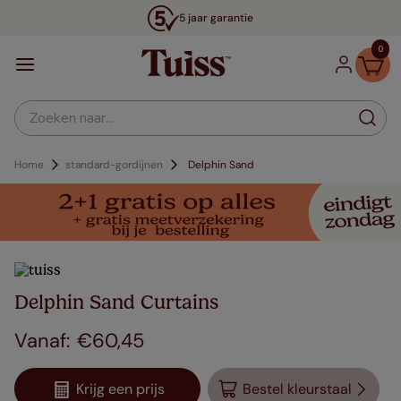
5 jaar garantie
0
Zoeken naar...
Home
standard-gordijnen
Delphin Sand
Delphin Sand Curtains
€
60
,
45
Krijg een prijs
Bestel kleurstaal