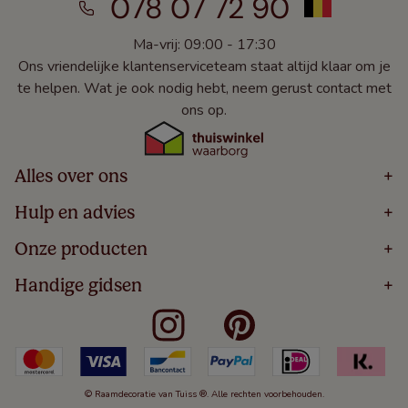
078 07 72 90
Ma-vrij: 09:00 - 17:30
Ons vriendelijke klantenserviceteam staat altijd klaar om je
te helpen. Wat je ook nodig hebt, neem gerust contact met
ons op.
Alles over ons
+
Home
Hulp en advies
+
Over
Volg Je Bestelling
Onze producten
+
Bestellen
Levering
Blog
Houten Jaloezieën
Handige gidsen
+
5 Jaar Garantie
Winacties
Rolgordijnen
Algemene Voorwaarden
Contact
Meten Voor Raamdecoratie
Vouwgordijnen
Privacy Beleid
Veelgestelde Vragen
Badkamer Raamdecoratie
Verticale Jaloezieën
Kindveiligheid
Slaapkamer Raamdecoratie
Duo Rolgordijnen
Cookies
Keuken Raamdecoratie
Duo Plisségordijnen
Herroepingsrecht
© Raamdecoratie van Tuiss ®. Alle rechten voorbehouden.
De Jaloezieën Gids