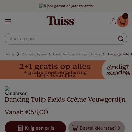
5 jaar garantie
0
Zoeken naar...
Home
Vouwgordijnen
Luxe Designs Vouwgordijnen
Dancing Tulip
Dancing Tulip Fields Crème Vouwgordijn
€
58
,
00
Krijg een prijs
Bestel kleurstaal