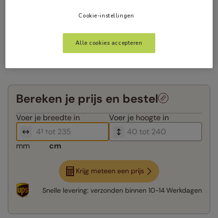
Cookie-instellingen
Alle cookies accepteren
Bereken je prijs en bestel
Voer je
breedte in
Voer je
hoogte in
mm
cm
Krijg meteen een prijs
Snelle levering:
verzonden binnen
10-14 Werkdagen