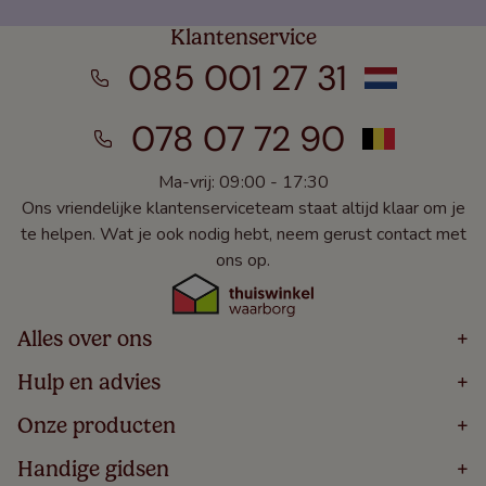
Klantenservice
085 001 27 31
078 07 72 90
Ma-vrij: 09:00 - 17:30
Ons vriendelijke klantenserviceteam staat altijd klaar om je
te helpen. Wat je ook nodig hebt, neem gerust contact met
ons op.
Alles over ons
+
Home
Hulp en advies
+
Over
Volg Je Bestelling
Onze producten
+
Bestellen
Levering
Blog
Houten Jaloezieën
Handige gidsen
+
5 Jaar Garantie
Winacties