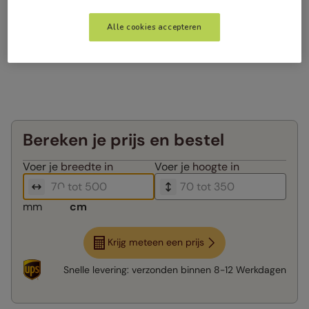
Alle cookies accepteren
Bereken je prijs en bestel
Voer je
breedte in
Voer je
hoogte in
mm
cm
Krijg meteen een prijs
Snelle levering:
verzonden binnen
8-12 Werkdagen