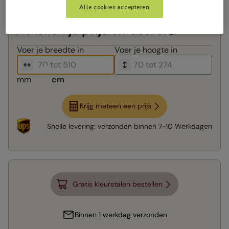
Alle cookies accepteren
Bereken je prijs en bestel
Voer je
breedte in
Voer je
hoogte in
mm
cm
Krijg meteen een prijs
Snelle levering:
verzonden binnen
7-10 Werkdagen
Gratis kleurstalen bestellen
Binnen 1 werkdag verzonden