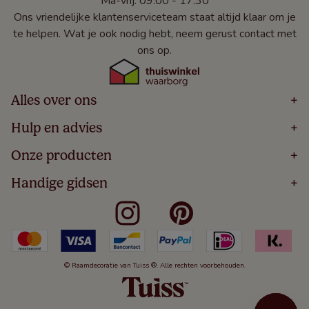
Ma-vrij: 09:00 - 17:30
Ons vriendelijke klantenserviceteam staat altijd klaar om je
te helpen. Wat je ook nodig hebt, neem gerust contact met
ons op.
Alles over ons
+
Home
Hulp en advies
+
Over
Volg Je Bestelling
Onze producten
+
Bestellen
Levering
Blog
Houten Jaloezieën
Handige gidsen
+
5 Jaar Garantie
Winacties
Rolgordijnen
Algemene Voorwaarden
Contact
Meten Voor Raamdecoratie
Vouwgordijnen
Privacy Beleid
Veelgestelde Vragen
Badkamer Raamdecoratie
Verticale Jaloezieën
Kindveiligheid
Slaapkamer Raamdecoratie
Duo Rolgordijnen
Cookies
Keuken Raamdecoratie
Duo Plisségordijnen
Herroepingsrecht
© Raamdecoratie van Tuiss ®. Alle rechten voorbehouden.
De Jaloezieën Gids
Aluminium Jaloezieën
Jaloezieënwoordenboek
Gordijnen
Smartview