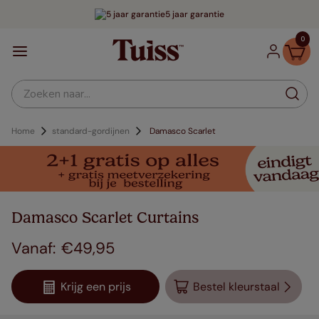
5 jaar garantie
0
Zoeken naar...
Home
standard-gordijnen
Damasco Scarlet
Damasco Scarlet Curtains
€
49
,
95
Krijg een prijs
Bestel kleurstaal