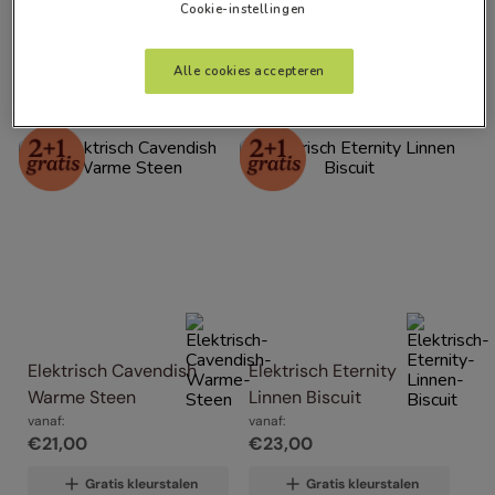
Cookie-instellingen
Alle Filters
Alle cookies accepteren
Artikelen
2
Elektrisch Cavendish 
Elektrisch Eternity 
Warme Steen
Linnen Biscuit
vanaf:
vanaf:
€
21
,
00
€
23
,
00
Gratis kleurstalen
Gratis kleurstalen