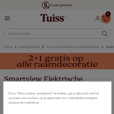
5 jaar garantie
0
Zoeken naar...
Vouwgordijnen
Smartview Elektrische Vouwgordijnen
bruin
Smartview Elektrische
Vouwgordijnen Bruin
Door "Alle cookies accepteren" te klikken, ga je akkoord met het
€ 21,00
Vanaf
opslaan van cookies op je apparaat voor verbeterde navigatie,
analyse en marketing.
Onze smartview elektrische vouwgordijnen, geven je
ruimte een luxe, mo...
Meer lezen