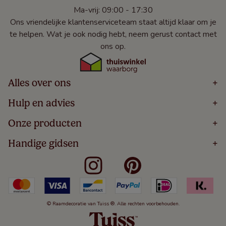
Ma-vrij: 09:00 - 17:30
Ons vriendelijke klantenserviceteam staat altijd klaar om je
te helpen. Wat je ook nodig hebt, neem gerust contact met
ons op.
Alles over ons
+
Home
Hulp en advies
+
Over
Volg Je Bestelling
Onze producten
+
Bestellen
Levering
Blog
Houten Jaloezieën
Handige gidsen
+
5 Jaar Garantie
Winacties
Rolgordijnen
Algemene Voorwaarden
Contact
Meten Voor Raamdecoratie
Vouwgordijnen
Privacy Beleid
Veelgestelde Vragen
Badkamer Raamdecoratie
Verticale Jaloezieën
Kindveiligheid
Slaapkamer Raamdecoratie
Duo Rolgordijnen
Cookies
Keuken Raamdecoratie
Duo Plisségordijnen
Herroepingsrecht
© Raamdecoratie van Tuiss ®. Alle rechten voorbehouden.
De Jaloezieën Gids
Aluminium Jaloezieën
Jaloezieënwoordenboek
Gordijnen