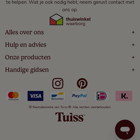
te helpen. Wat je ook nodig hebt, neem gerust contact met
ons op.
Alles over ons
+
Home
Hulp en advies
+
Over
Volg Je Bestelling
Onze producten
+
Bestellen
Levering
Blog
Houten Jaloezieën
Handige gidsen
+
5 Jaar Garantie
Winacties
Rolgordijnen
Algemene Voorwaarden
Contact
Meten Voor Raamdecoratie
Vouwgordijnen
Privacy Beleid
Veelgestelde Vragen
Badkamer Raamdecoratie
Verticale Jaloezieën
Kindveiligheid
Slaapkamer Raamdecoratie
Duo Rolgordijnen
Cookies
Keuken Raamdecoratie
Duo Plisségordijnen
Herroepingsrecht
© Raamdecoratie van Tuiss ®. Alle rechten voorbehouden.
De Jaloezieën Gids
Aluminium Jaloezieën
Jaloezieënwoordenboek
Gordijnen
Smartview
Draaikiepramen
Paneelgordijnen