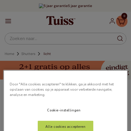
5 jaar garantie
0
Zoeken naar...
Shutters
licht
Door "Alle cookies accepteren" te klikken, ga je akkoord met het
Shutters Licht
opslaan van cookies op je apparaat voor verbeterde navigatie,
analyse en marketing.
Onze shutters, geven je ruimte een luxe, moderne
uitstraling. Upgrade...
Meer lezen
Cookie-instellingen
Alle cookies accepteren