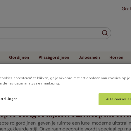
Grat
Gordijnen
Plisségordijnen
Jaloezieën
Horren
onen
cookies accepteren" te klikken, ga je akkoord met het opslaan van cookies op je
erde navigatie, analyse en marketing.
nstellingen
Alle cookies a
epte Rolgordijnen Kinderpatrone
pte rolgordijnen, geven je ruimte een luxe, moderne uitstrali
en gekleurde stijl. Onze raamdecoratie wordt speciaal op maat