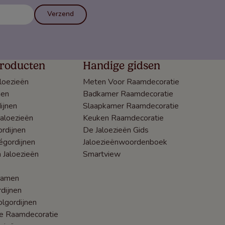
Verzend
roducten
Handige gidsen
loezieën
Meten Voor Raamdecoratie
nen
Badkamer Raamdecoratie
ijnen
Slaapkamer Raamdecoratie
Jaloezieën
Keuken Raamdecoratie
rdijnen
De Jaloezieën Gids
égordijnen
Jaloezieënwoordenboek
 Jaloezieën
Smartview
ramen
dijnen
lgordijnen
he Raamdecoratie