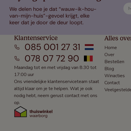
We delen hoe je dat “wauw-ik-hou-
van-mijn-huis”-gevoel krijgt, elke
keer dat je door de deur loopt.
Klantenservice
Alles ove
085 001 27 31
Home
Over
078 07 72 90
Bestellen
Maandag tot en met vrijdag van 8:30 tot
Blog
17:00 uur
Winacties
Ons vriendelijke klantenserviceteam staat
Contact
altijd klaar om je te helpen. Wat je ook
Veelgesteld
nodig hebt, neem gerust contact met ons
op.