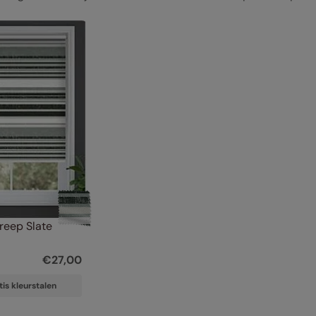
reep Slate
€
27
,
00
tis kleurstalen