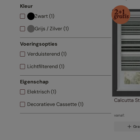
Kleur
Zwart
(
1
)
Grijs / Zilver
(
1
)
Voeringsopties
Verduisterend
(
1
)
Lichtfilterend
(
1
)
Eigenschap
Elektrisch
(
1
)
Calcutta St
Decoratieve Cassette
(
1
)
vanaf:
Gra