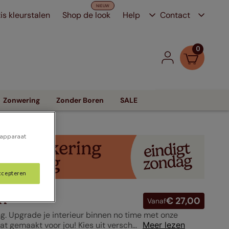
is kleurstalen
Shop de look
Help
Contact
0
Zonwering
Zonder Boren
SALE
 apparaat
ccepteren
n
€ 27,00
Vanaf
ng. Upgrade je interieur binnen no time met onze
 gemaakt voor jou! Kies uit versch...
Meer lezen