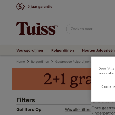
5 jaar garantie
Zoeken naar...
Vouwgordijnen
Rolgordijnen
Houten Jaloezieën
Rolgordijnen
Gestreepte Rolgordijnen
kinderpatr
Door "Alle 
voor verbet
Cookie-i
Gestre
Filters
Onze gestree
Gefilterd Op
Wis alle filters
kinderpatron