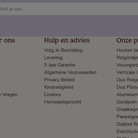
r ons
Hulp en advies
Onze p
Volg Je Bestelling
Houten Ja
Levering
Rolgordij
5 Jaar Garantie
Vouwgord
Algemene Voorwaarden
Verticale 
Privacy Beleid
Duo Rolgo
Kindveiligheid
Duo Pliss
e Vragen
Cookies
Aluminium
Herroepingsrecht
Gordijnen
Draaikiep
Paneelgor
Dubbel Ro
Elektrisc