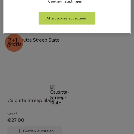
Cookie-instellingen
Alle Filters
Alle cookies accepteren
Product
1
Calcutta Streep Slate
vanaf:
€
27
,
00
Gratis kleurstalen