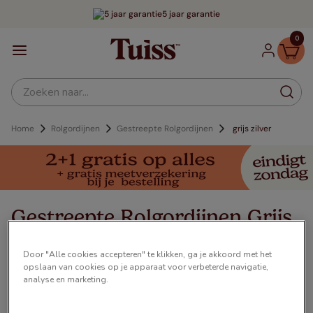
5 jaar garantie
0
Zoeken naar...
Rolgordijnen
Gestreepte Rolgordijnen
grijs zilver
Gestreepte Rolgordijnen Grijs
Zilver
Door "Alle cookies accepteren" te klikken, ga je akkoord met het
€ 27,00
Vanaf
opslaan van cookies op je apparaat voor verbeterde navigatie,
analyse en marketing.
Onze gestreepte rolgordijnen, geven je ruimte een luxe,
moderne uitstr...
Meer lezen