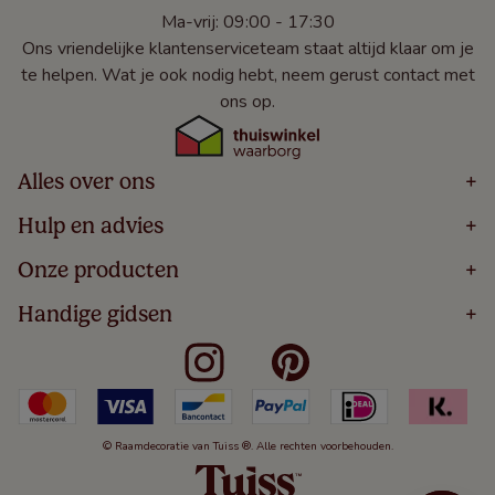
Ma-vrij: 09:00 - 17:30
Ons vriendelijke klantenserviceteam staat altijd klaar om je
te helpen. Wat je ook nodig hebt, neem gerust contact met
ons op.
Alles over ons
+
Home
Hulp en advies
+
Over
Volg Je Bestelling
Onze producten
+
Bestellen
Levering
Blog
Houten Jaloezieën
Handige gidsen
+
5 Jaar Garantie
Winacties
Rolgordijnen
Algemene Voorwaarden
Contact
Meten Voor Raamdecoratie
Vouwgordijnen
Privacy Beleid
Veelgestelde Vragen
Badkamer Raamdecoratie
Verticale Jaloezieën
Kindveiligheid
Slaapkamer Raamdecoratie
Duo Rolgordijnen
Cookies
Keuken Raamdecoratie
Duo Plisségordijnen
Herroepingsrecht
© Raamdecoratie van Tuiss ®. Alle rechten voorbehouden.
De Jaloezieën Gids
Aluminium Jaloezieën
Jaloezieënwoordenboek
Gordijnen