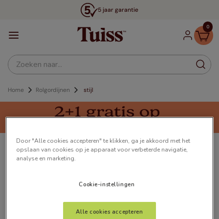
5 jaar garantie
0
Zoeken naar...
Rolgordijnen
stijl
Door "Alle cookies accepteren" te klikken, ga je akkoord met het
Rolgordijnen Stijl
opslaan van cookies op je apparaat voor verbeterde navigatie,
analyse en marketing.
Onze rolgordijnen, geven je ruimte een luxe, moderne
uitstraling. Upg...
Meer lezen
Cookie-instellingen
Alle cookies accepteren