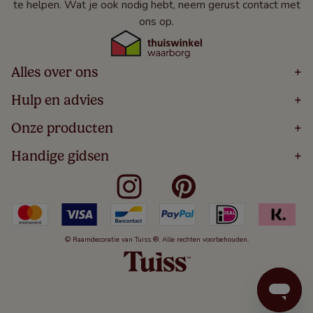
te helpen. Wat je ook nodig hebt, neem gerust contact met
ons op.
Alles over ons
+
Home
Hulp en advies
+
Over
Volg Je Bestelling
Onze producten
+
Bestellen
Levering
Blog
Houten Jaloezieën
Handige gidsen
+
5 Jaar Garantie
Winacties
Rolgordijnen
Algemene Voorwaarden
Contact
Meten Voor Raamdecoratie
Vouwgordijnen
Privacy Beleid
Veelgestelde Vragen
Badkamer Raamdecoratie
Verticale Jaloezieën
Kindveiligheid
Slaapkamer Raamdecoratie
Duo Rolgordijnen
Cookies
Keuken Raamdecoratie
Duo Plisségordijnen
Herroepingsrecht
© Raamdecoratie van Tuiss ®. Alle rechten voorbehouden.
De Jaloezieën Gids
Aluminium Jaloezieën
Jaloezieënwoordenboek
Gordijnen
Smartview
Draaikiepramen
Paneelgordijnen