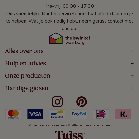
Ma-vrij: 09:00 - 17:30
Ons vriendelijke klantenserviceteam staat altijd klaar om je
te helpen. Wat je ook nodig hebt, neem gerust contact met
ons op.
Alles over ons
+
Home
Hulp en advies
+
Over
Volg Je Bestelling
Onze producten
+
Bestellen
Levering
Blog
Houten Jaloezieën
Handige gidsen
+
5 Jaar Garantie
Winacties
Rolgordijnen
Algemene Voorwaarden
Contact
Meten Voor Raamdecoratie
Vouwgordijnen
Privacy Beleid
Veelgestelde Vragen
Badkamer Raamdecoratie
Verticale Jaloezieën
Kindveiligheid
Slaapkamer Raamdecoratie
Duo Rolgordijnen
Cookies
Keuken Raamdecoratie
Duo Plisségordijnen
Herroepingsrecht
© Raamdecoratie van Tuiss ®. Alle rechten voorbehouden.
De Jaloezieën Gids
Aluminium Jaloezieën
Jaloezieënwoordenboek
Gordijnen