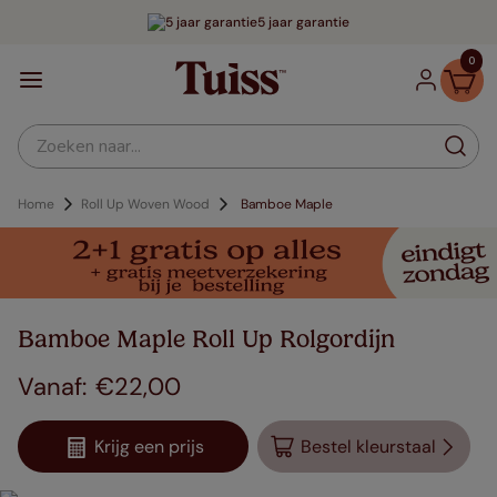
5 jaar garantie
0
Zoeken naar...
Home
Roll Up Woven Wood
Bamboe Maple
Bamboe Maple Roll Up Rolgordijn
€
22
,
00
Krijg een prijs
Bestel kleurstaal