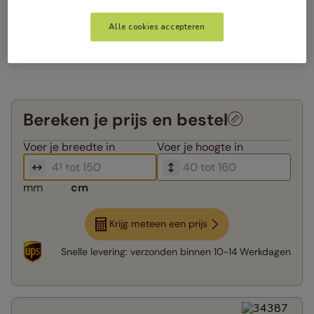
Alle cookies accepteren
Bereken je prijs en bestel
Voer je
breedte in
Voer je
hoogte in
mm
cm
Krijg meteen een prijs
Snelle levering:
verzonden binnen
10-14 Werkdagen