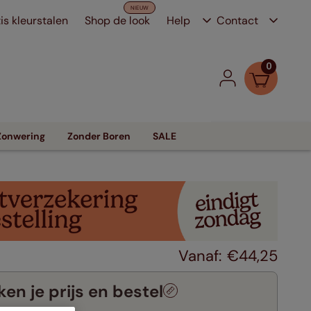
is kleurstalen
Shop de look
Help
Contact
0
Zonwering
Zonder Boren
SALE
€
44
,
25
en je prijs en bestel