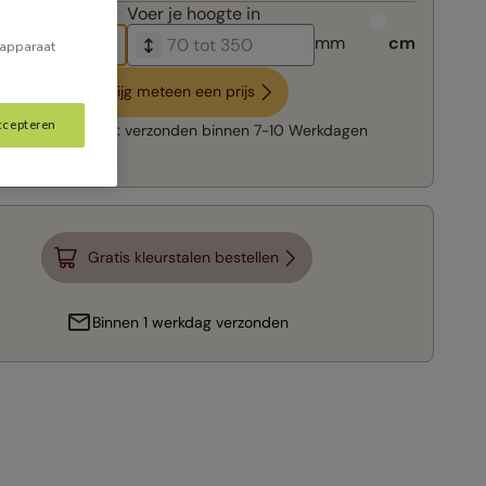
breedte in
Voer je
hoogte in
mm
cm
 apparaat
Krijg meteen een prijs
ccepteren
Snelle levering:
verzonden binnen
7-10 Werkdagen
Gratis kleurstalen bestellen
Binnen 1 werkdag verzonden