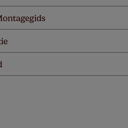
Montagegids
ie
d