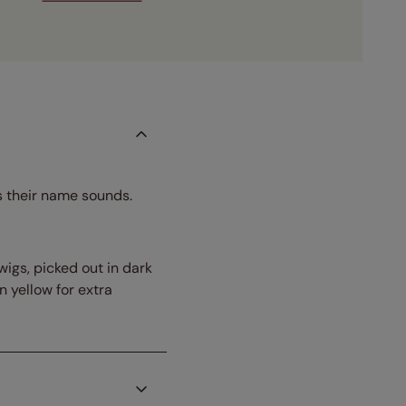
as their name sounds.
wigs, picked out in dark
n yellow for extra