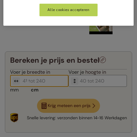
Alle cookies accepteren
Bereken je prijs en bestel
Voer je
breedte in
Voer je
hoogte in
mm
cm
Krijg meteen een prijs
Snelle levering:
verzonden binnen
14-16 Werkdagen