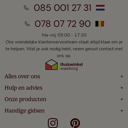
085 001 27 31
078 07 72 90
Ma-vrij: 09:00 - 17:30
Ons vriendelijke klantenserviceteam staat altijd klaar om je
te helpen. Wat je ook nodig hebt, neem gerust contact met
ons op.
Alles over ons
+
Home
Hulp en advies
+
Over
Volg Je Bestelling
Onze producten
+
Bestellen
Levering
Blog
Houten Jaloezieën
Handige gidsen
+
5 Jaar Garantie
Winacties
Rolgordijnen
Algemene Voorwaarden
Contact
Meten Voor Raamdecoratie
Vouwgordijnen
Privacy Beleid
Veelgestelde Vragen
Badkamer Raamdecoratie