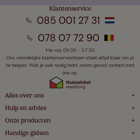
Klantenservice
085 001 27 31
078 07 72 90
Ma-vrij: 09:00 - 17:30
Ons vriendelijke klantenserviceteam staat altijd klaar om je
te helpen. Wat je ook nodig hebt, neem gerust contact met
ons op.
Alles over ons
+
Home
Hulp en advies
+
Over
Volg Je Bestelling
Onze producten
+
Bestellen
Levering
Blog
Houten Jaloezieën
Handige gidsen
+
5 Jaar Garantie
Winacties
Rolgordijnen