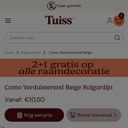
5 jaar garantie
0
Zoeken naar...
Home
Rolgordijnen
Como Verduisterend Beige
Como Verduisterend Beige Rolgordijn
€
10
,
50
Krijg een prijs
Bestel kleurstaal