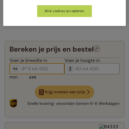
Alle cookies accepteren
Bereken je prijs en bestel
Voer je
breedte in
Voer je
hoogte in
mm
cm
Krijg meteen een prijs
Snelle levering:
verzonden binnen
6-8 Werkdagen