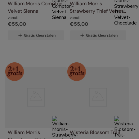
William Morris Compton 
William Morris 
Velvet Sienna
Strawberry Thief Velvet 
vanaf:
Chocolade
vanaf:
€
55
,
00
€
55
,
00
Gratis kleurstalen
Gratis kleurstalen
William Morris 
Wisteria Blossom Trail 