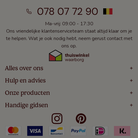
078 07 72 90
Ma-vrij: 09:00 - 17:30
Ons vriendelijke klantenserviceteam staat altijd klaar om je
te helpen. Wat je ook nodig hebt, neem gerust contact met
ons op.
Alles over ons
+
Home
Hulp en advies
+
Over
Volg Je Bestelling
Onze producten
+
Bestellen
Levering
Blog
Houten Jaloezieën
Handige gidsen
+
5 Jaar Garantie
Winacties
Rolgordijnen
Algemene Voorwaarden
Contact
Meten Voor Raamdecoratie
Vouwgordijnen
Privacy Beleid
Veelgestelde Vragen
Badkamer Raamdecoratie
Verticale Jaloezieën
Kindveiligheid
Slaapkamer Raamdecoratie
Duo Rolgordijnen
Cookies
Keuken Raamdecoratie