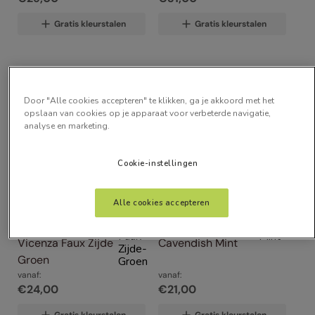
Gratis kleurstalen
Gratis kleurstalen
Door "Alle cookies accepteren" te klikken, ga je akkoord met het
opslaan van cookies op je apparaat voor verbeterde navigatie,
analyse en marketing.
Cookie-instellingen
Alle cookies accepteren
Vicenza Faux Zijde 
Cavendish Mint
Groen
vanaf:
vanaf:
€
24
,
00
€
21
,
00