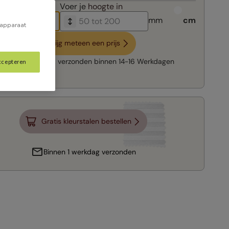
breedte in
Voer je
hoogte in
mm
cm
 apparaat
Krijg meteen een prijs
Snelle levering:
verzonden binnen
14-16 Werkdagen
ccepteren
Gratis kleurstalen bestellen
Binnen 1 werkdag verzonden