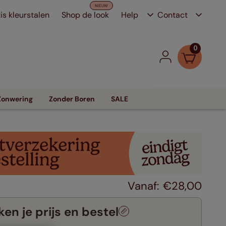
is kleurstalen
Shop de look
Help
Contact
0
Zonwering
Zonder Boren
SALE
€
28
,
00
en je prijs en bestel