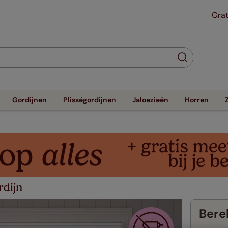
Grat
Gordijnen
Plisségordijnen
Jaloezieën
Horren
rdijn
Berek