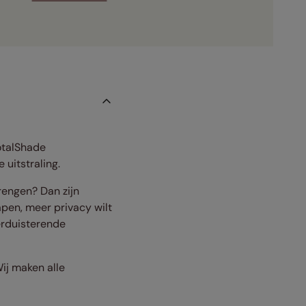
otalShade
 uitstraling.
rengen? Dan zijn
apen, meer privacy wilt
erduisterende
Wij maken alle