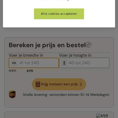
Alle cookies accepteren
Bereken je prijs en bestel
Voer je
breedte in
Voer je
hoogte in
mm
cm
Krijg meteen een prijs
Snelle levering:
verzonden binnen
10-14 Werkdagen