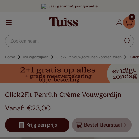
5 jaar garantie
0
Zoeken naar...
Home
Vouwgordijnen
Click2Fit Vouwgordijnen Zonder Boren
Clic
Click2Fit Penrith Crème Vouwgordijn
€
23
,
00
Krijg een prijs
Bestel kleurstaal