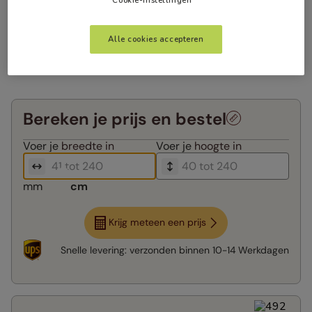
Alle cookies accepteren
Bereken je prijs en bestel
Voer je
breedte in
Voer je
hoogte in
mm
cm
Krijg meteen een prijs
Snelle levering:
verzonden binnen
10-14 Werkdagen