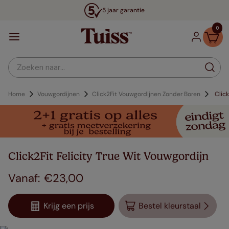
5 jaar garantie
0
Zoeken naar...
Home
Vouwgordijnen
Click2Fit Vouwgordijnen Zonder Boren
Click
Click2Fit Felicity True Wit Vouwgordijn
€
23
,
00
Krijg een prijs
Bestel kleurstaal