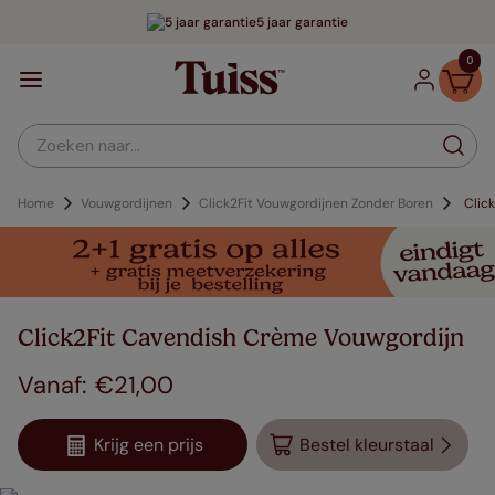
5 jaar garantie
0
Zoeken naar...
Home
Vouwgordijnen
Click2Fit Vouwgordijnen Zonder Boren
Clic
Click2Fit Cavendish Crème Vouwgordijn
€
21
,
00
Krijg een prijs
Bestel kleurstaal