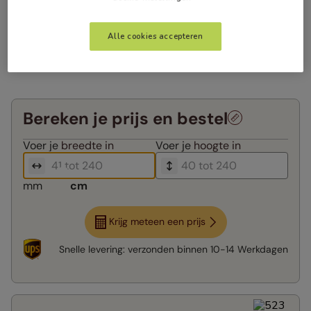
Alle cookies accepteren
Bereken je prijs en bestel
Voer je
breedte in
Voer je
hoogte in
mm
cm
Krijg meteen een prijs
Snelle levering:
verzonden binnen
10-14 Werkdagen