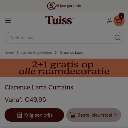
5 jaar garantie
0
Zoeken naar...
Home
standard-gordijnen
Clarence Latte
Clarence Latte Curtains
€
49
,
95
Krijg een prijs
Bestel kleurstaal