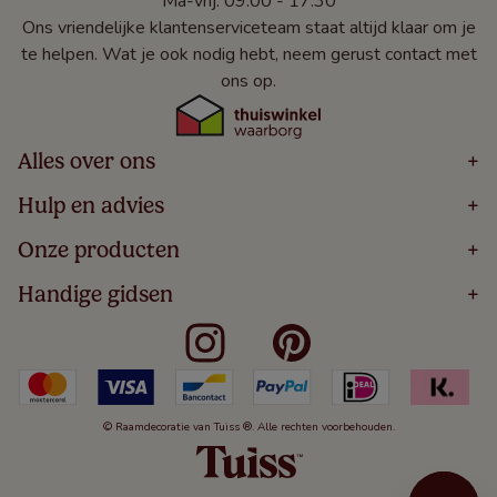
Ma-vrij: 09:00 - 17:30
Ons vriendelijke klantenserviceteam staat altijd klaar om je
te helpen. Wat je ook nodig hebt, neem gerust contact met
ons op.
Alles over ons
+
Home
Hulp en advies
+
Over
Volg Je Bestelling
Onze producten
+
Bestellen
Levering
Blog
Houten Jaloezieën
Handige gidsen
+
5 Jaar Garantie
Winacties
Rolgordijnen
Algemene Voorwaarden
Contact
Meten Voor Raamdecoratie
Vouwgordijnen
Privacy Beleid
Veelgestelde Vragen
Badkamer Raamdecoratie
Verticale Jaloezieën
Kindveiligheid
Slaapkamer Raamdecoratie
Duo Rolgordijnen
Cookies
Keuken Raamdecoratie
Duo Plisségordijnen
Herroepingsrecht
© Raamdecoratie van Tuiss ®. Alle rechten voorbehouden.
De Jaloezieën Gids
Aluminium Jaloezieën
Jaloezieënwoordenboek
Gordijnen
Smartview