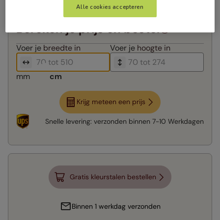
Alle cookies accepteren
Bereken je prijs en bestel
Voer je
breedte in
Voer je
hoogte in
mm
cm
Krijg meteen een prijs
Snelle levering:
verzonden binnen
7-10 Werkdagen
Gratis kleurstalen bestellen
Binnen 1 werkdag verzonden