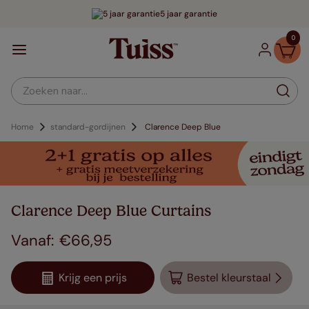
5 jaar garantie
0
Zoeken naar...
Home
standard-gordijnen
Clarence Deep Blue
Clarence Deep Blue Curtains
€
66
,
95
Krijg een prijs
Bestel kleurstaal