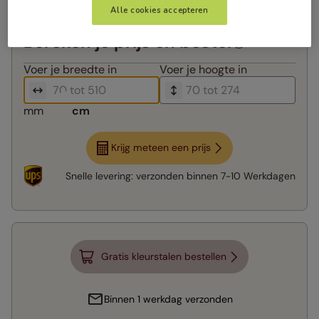
Alle cookies accepteren
Bereken je prijs en bestel
Voer je
breedte in
Voer je
hoogte in
mm
cm
Krijg meteen een prijs
Snelle levering:
verzonden binnen
7-10 Werkdagen
Gratis kleurstalen bestellen
Binnen 1 werkdag verzonden