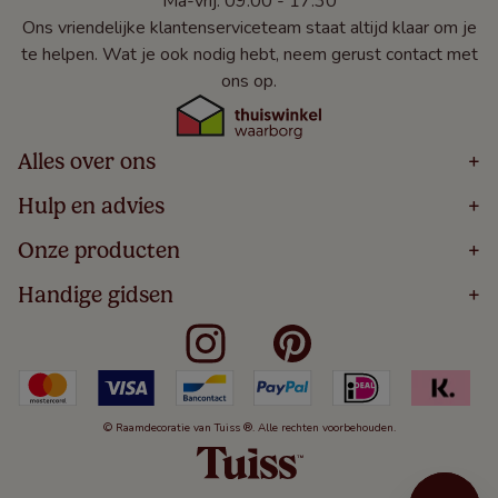
Ma-vrij: 09:00 - 17:30
Ons vriendelijke klantenserviceteam staat altijd klaar om je
te helpen. Wat je ook nodig hebt, neem gerust contact met
ons op.
Alles over ons
+
Home
Hulp en advies
+
Over
Volg Je Bestelling
Onze producten
+
Bestellen
Levering
Blog
Houten Jaloezieën
Handige gidsen
+
5 Jaar Garantie
Winacties
Rolgordijnen
Algemene Voorwaarden
Contact
Meten Voor Raamdecoratie
Vouwgordijnen
Privacy Beleid
Veelgestelde Vragen
Badkamer Raamdecoratie
Verticale Jaloezieën
Kindveiligheid
Slaapkamer Raamdecoratie
Duo Rolgordijnen
Cookies
Keuken Raamdecoratie
Duo Plisségordijnen
Herroepingsrecht
© Raamdecoratie van Tuiss ®. Alle rechten voorbehouden.
De Jaloezieën Gids
Aluminium Jaloezieën
Jaloezieënwoordenboek
Gordijnen
Smartview