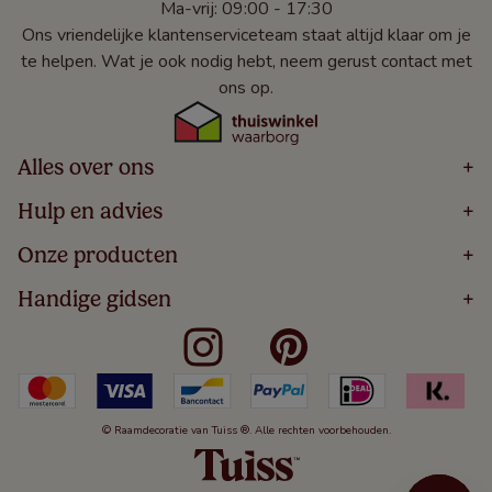
Ma-vrij: 09:00 - 17:30
Ons vriendelijke klantenserviceteam staat altijd klaar om je
te helpen. Wat je ook nodig hebt, neem gerust contact met
ons op.
Alles over ons
+
Home
Hulp en advies
+
Over
Volg Je Bestelling
Onze producten
+
Bestellen
Levering
Blog
Houten Jaloezieën
Handige gidsen
+
5 Jaar Garantie
Winacties
Rolgordijnen
Algemene Voorwaarden
Contact
Meten Voor Raamdecoratie
Vouwgordijnen
Privacy Beleid
Veelgestelde Vragen
Badkamer Raamdecoratie
Verticale Jaloezieën
Kindveiligheid
Slaapkamer Raamdecoratie
Duo Rolgordijnen
Cookies
Keuken Raamdecoratie
Duo Plisségordijnen
Herroepingsrecht
© Raamdecoratie van Tuiss ®. Alle rechten voorbehouden.
De Jaloezieën Gids
Aluminium Jaloezieën
Jaloezieënwoordenboek
Gordijnen