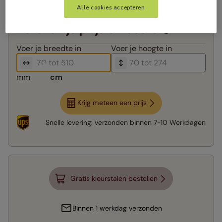
Alle cookies accepteren
Bereken je prijs en bestel
Voer je
breedte in
Voer je
hoogte in
mm
cm
Krijg meteen een prijs
Snelle levering:
verzonden binnen
7-10 Werkdagen
Gratis kleurstalen bestellen
Binnen 1 werkdag verzonden