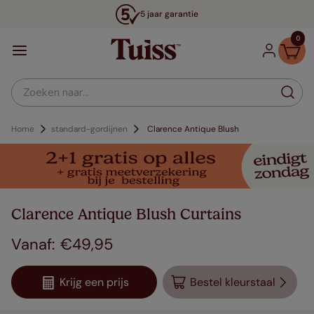
5 jaar garantie
0
Zoeken naar...
Home
standard-gordijnen
Clarence Antique Blush
Clarence Antique Blush Curtains
€
49
,
95
Krijg een prijs
Bestel kleurstaal