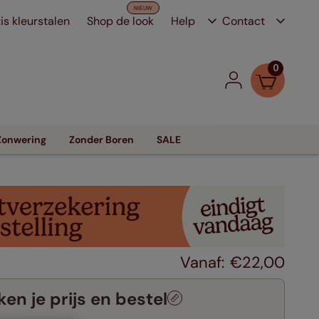
is kleurstalen
Shop de look
Help
Contact
0
Zonwering
Zonder Boren
SALE
€
22
,
00
en je prijs en bestel