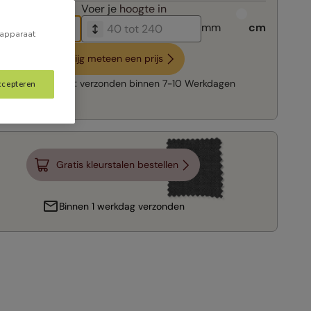
breedte in
Voer je
hoogte in
mm
cm
 apparaat
Krijg meteen een prijs
Snelle levering:
verzonden binnen
7-10 Werkdagen
ccepteren
Gratis kleurstalen bestellen
Binnen 1 werkdag verzonden