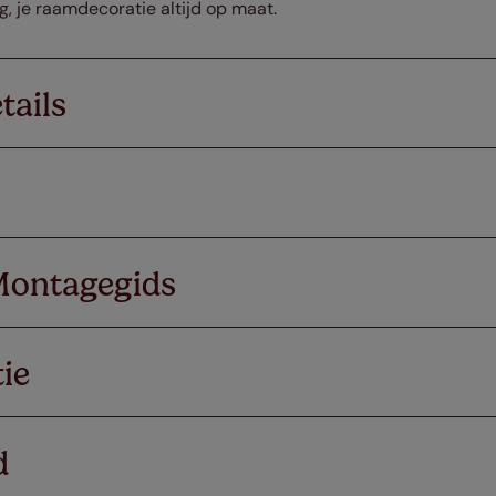
ng, je raamdecoratie altijd op maat.
tails
Montagegids
ie
d