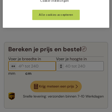
Cookie-instellingen
Alle cookies accepteren
Bereken je prijs en bestel
Voer je
breedte in
Voer je
hoogte in
mm
cm
Krijg meteen een prijs
Snelle levering:
verzonden binnen
7-10 Werkdagen