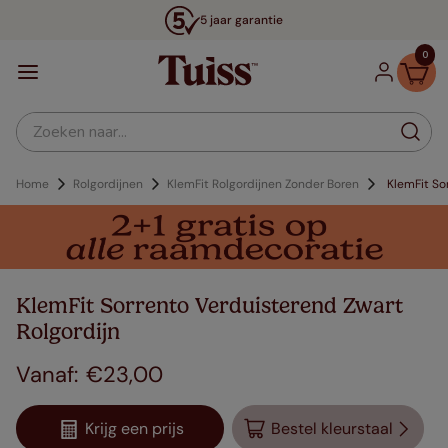
5 jaar garantie
0
Zoeken naar...
Home
Rolgordijnen
KlemFit Rolgordijnen Zonder Boren
KlemFit So
KlemFit Sorrento Verduisterend Zwart
Rolgordijn
€
23
,
00
Krijg een prijs
Bestel kleurstaal