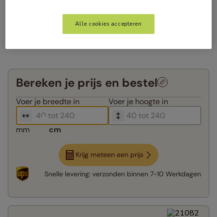
Alle cookies accepteren
Bereken je prijs en bestel
Voer je
breedte in
Voer je
hoogte in
mm
cm
Krijg meteen een prijs
Snelle levering:
verzonden binnen
7-10 Werkdagen