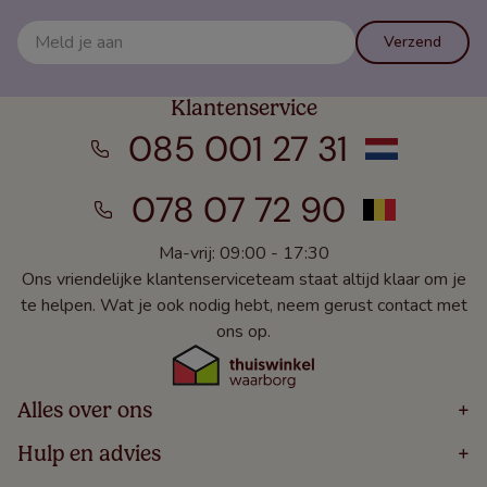
Verzend
Klantenservice
085 001 27 31
078 07 72 90
Ma-vrij: 09:00 - 17:30
Ons vriendelijke klantenserviceteam staat altijd klaar om je
te helpen. Wat je ook nodig hebt, neem gerust contact met
ons op.
Alles over ons
+
Home
Hulp en advies
+
Over