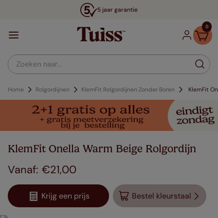
5 jaar garantie
0
Zoeken naar...
Home
Rolgordijnen
KlemFit Rolgordijnen Zonder Boren
KlemFit On
KlemFit Onella Warm Beige Rolgordijn
€
21
,
00
Krijg een prijs
Bestel kleurstaal