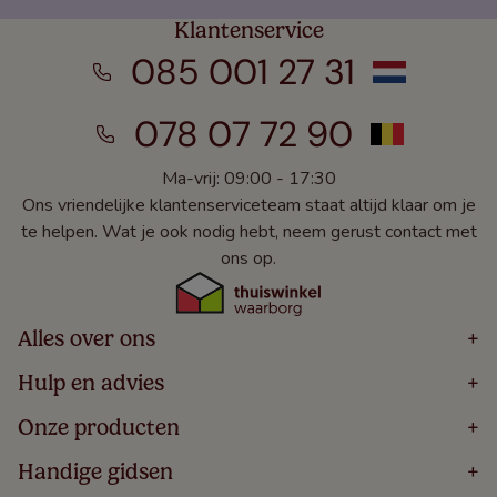
Klantenservice
085 001 27 31
078 07 72 90
Ma-vrij: 09:00 - 17:30
Ons vriendelijke klantenserviceteam staat altijd klaar om je
te helpen. Wat je ook nodig hebt, neem gerust contact met
ons op.
Alles over ons
+
Home
Hulp en advies
+
Over
Volg Je Bestelling
Onze producten
+
Bestellen
Levering
Blog
Houten Jaloezieën
Handige gidsen
+
5 Jaar Garantie
Winacties
Rolgordijnen