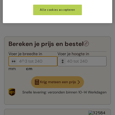
Alle cookies accepteren
Bereken je prijs en bestel
Voer je
breedte in
Voer je
hoogte in
mm
cm
Krijg meteen een prijs
Snelle levering:
verzonden binnen
10-14 Werkdagen