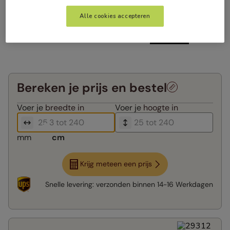
Alle cookies accepteren
Bereken je prijs en bestel
Voer je
breedte in
Voer je
hoogte in
mm
cm
Krijg meteen een prijs
Snelle levering:
verzonden binnen
14-16 Werkdagen