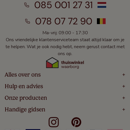
085 001 27 31
078 07 72 90
Ma-vrij: 09:00 - 17:30
Ons vriendelijke klantenserviceteam staat altijd klaar om je
te helpen. Wat je ook nodig hebt, neem gerust contact met
ons op.
Alles over ons
+
Home
Hulp en advies
+
Over
Volg Je Bestelling
Onze producten
+
Bestellen
Levering
Blog
Houten Jaloezieën
Handige gidsen
+
5 Jaar Garantie
Winacties
Rolgordijnen
Algemene Voorwaarden
Contact
Meten Voor Raamdecoratie
Vouwgordijnen
Privacy Beleid
Veelgestelde Vragen
Badkamer Raamdecoratie
Verticale Jaloezieën