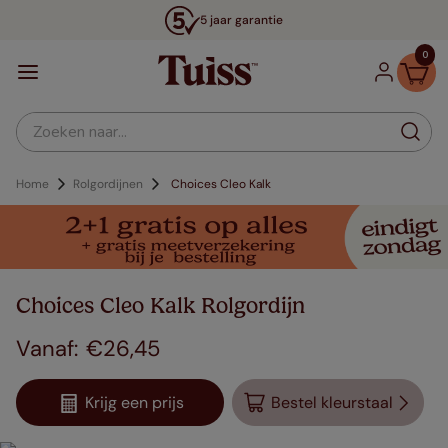
5 jaar garantie
0
Zoeken naar...
Home
Rolgordijnen
Choices Cleo Kalk
Choices Cleo Kalk Rolgordijn
€
26
,
45
Krijg een prijs
Bestel kleurstaal