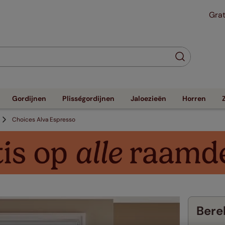
Grat
Gordijnen
Plisségordijnen
Jaloezieën
Horren
Choices Alva Espresso
Berek