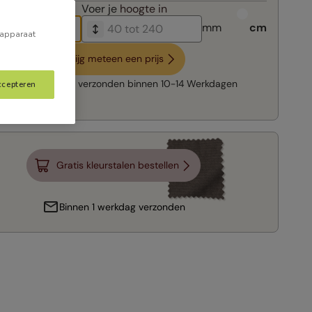
breedte in
Voer je
hoogte in
mm
cm
 apparaat
Krijg meteen een prijs
Snelle levering:
verzonden binnen
10-14 Werkdagen
ccepteren
Gratis kleurstalen bestellen
Binnen 1 werkdag verzonden