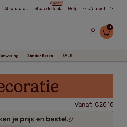
is kleurstalen
Shop de look
Help
Contact
0
Zonwering
Zonder Boren
SALE
€
25
,
15
en je prijs en bestel