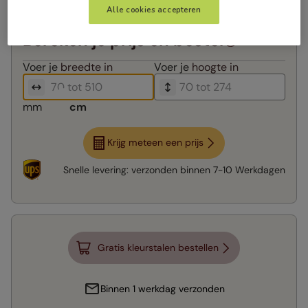
Alle cookies accepteren
Bereken je prijs en bestel
Voer je
breedte in
Voer je
hoogte in
mm
cm
Krijg meteen een prijs
Snelle levering:
verzonden binnen
7-10 Werkdagen
Gratis kleurstalen bestellen
Binnen 1 werkdag verzonden