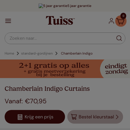
5 jaar garantie
0
Zoeken naar...
Home
standard-gordijnen
Chamberlain Indigo
Chamberlain Indigo Curtains
€
70
,
95
Krijg een prijs
Bestel kleurstaal