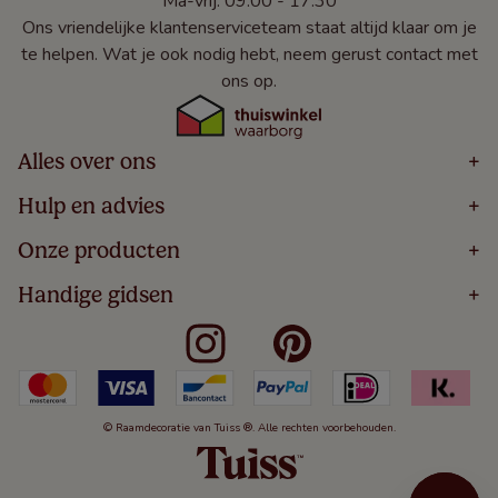
Ma-vrij: 09:00 - 17:30
Ons vriendelijke klantenserviceteam staat altijd klaar om je
te helpen. Wat je ook nodig hebt, neem gerust contact met
ons op.
Alles over ons
+
Home
Hulp en advies
+
Over
Volg Je Bestelling
Onze producten
+
Bestellen
Levering
Blog
Houten Jaloezieën
Handige gidsen
+
5 Jaar Garantie
Winacties
Rolgordijnen
Algemene Voorwaarden
Contact
Meten Voor Raamdecoratie
Vouwgordijnen
Privacy Beleid
Veelgestelde Vragen
Badkamer Raamdecoratie
Verticale Jaloezieën
Kindveiligheid
Slaapkamer Raamdecoratie
Duo Rolgordijnen
Cookies
Keuken Raamdecoratie
Duo Plisségordijnen
Herroepingsrecht
© Raamdecoratie van Tuiss ®. Alle rechten voorbehouden.
De Jaloezieën Gids
Aluminium Jaloezieën
Jaloezieënwoordenboek
Gordijnen
Smartview