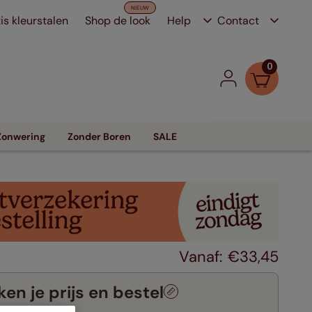
is kleurstalen
Shop de look
Help
Contact
0
Zonwering
Zonder Boren
SALE
€
33
,
45
en je prijs en bestel