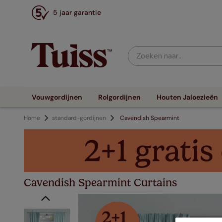
5 jaar garantie
Zoeken naar...
Vouwgordijnen
Rolgordijnen
Houten Jaloezieën
Home
standard-gordijnen
Cavendish Spearmint
Cavendish Spearmint Curtains