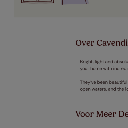
Over Cavendi
Bright, light and abso
your home with incredib
They’ve been beautiful 
open waters, and the i
Voor Meer De