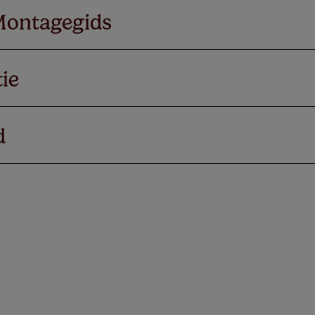
Montagegids
ie
d