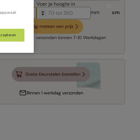
breedte in
Voer je
hoogte in
mm
cm
 apparaat
Krijg meteen een prijs
ccepteren
Snelle levering:
verzonden binnen
7-10 Werkdagen
Gratis kleurstalen bestellen
Binnen 1 werkdag verzonden