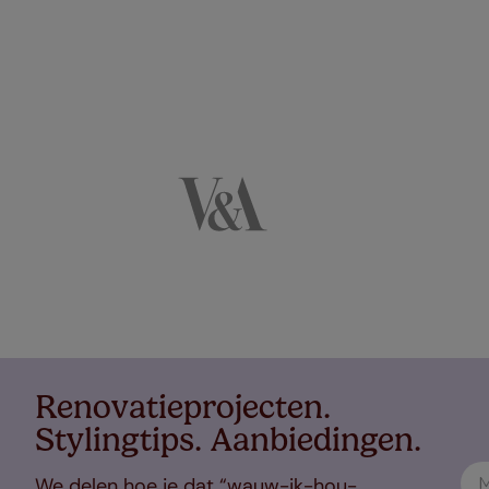
Renovatieprojecten.
Stylingtips. Aanbiedingen.
We delen hoe je dat “wauw-ik-hou-