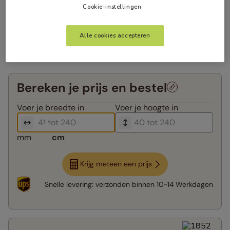
Cookie-instellingen
Alle cookies accepteren
Bereken je prijs en bestel
Voer je
breedte in
Voer je
hoogte in
mm
cm
Krijg meteen een prijs
Snelle levering:
verzonden binnen
10-14 Werkdagen