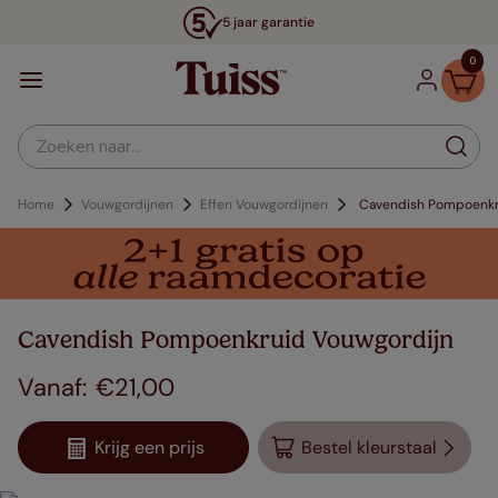
5 jaar garantie
0
Zoeken naar...
Home
Vouwgordijnen
Effen Vouwgordijnen
Cavendish Pompoenkr
Cavendish Pompoenkruid Vouwgordijn
€
21
,
00
Krijg een prijs
Bestel kleurstaal