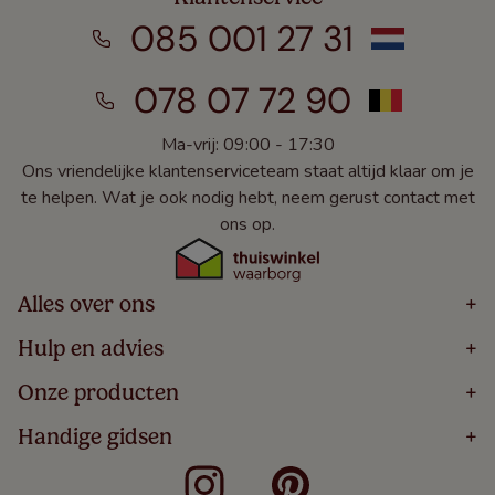
085 001 27 31
078 07 72 90
Ma-vrij: 09:00 - 17:30
Ons vriendelijke klantenserviceteam staat altijd klaar om je
te helpen. Wat je ook nodig hebt, neem gerust contact met
ons op.
Alles over ons
+
Home
Hulp en advies
+
Over
Volg Je Bestelling
Onze producten
+
Bestellen
Levering
Blog
Houten Jaloezieën
Handige gidsen
+
5 Jaar Garantie
Winacties
Rolgordijnen
Algemene Voorwaarden
Contact
Meten Voor Raamdecoratie
Vouwgordijnen
Privacy Beleid