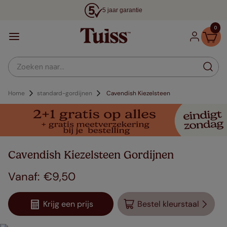
5 jaar garantie
0
Zoeken naar...
Home
standard-gordijnen
Cavendish Kiezelsteen
Cavendish Kiezelsteen Gordijnen
€
9
,
50
Krijg een prijs
Bestel kleurstaal