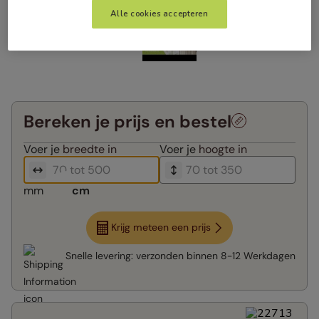
Alle cookies accepteren
Bereken je prijs en bestel
Voer je
breedte in
Voer je
hoogte in
mm
cm
Krijg meteen een prijs
Snelle levering:
verzonden binnen
8-12 Werkdagen