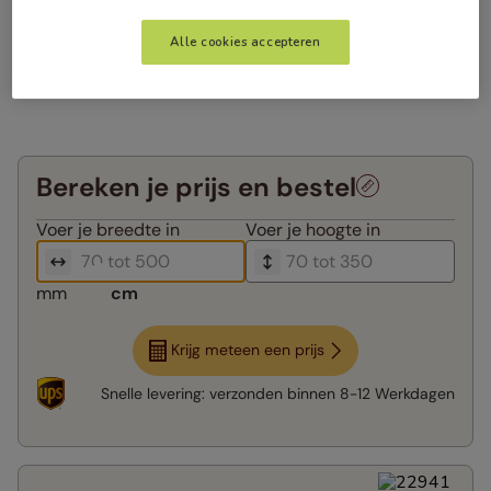
Alle cookies accepteren
Bereken je prijs en bestel
Voer je
breedte in
Voer je
hoogte in
mm
cm
Krijg meteen een prijs
Snelle levering:
verzonden binnen
8-12 Werkdagen