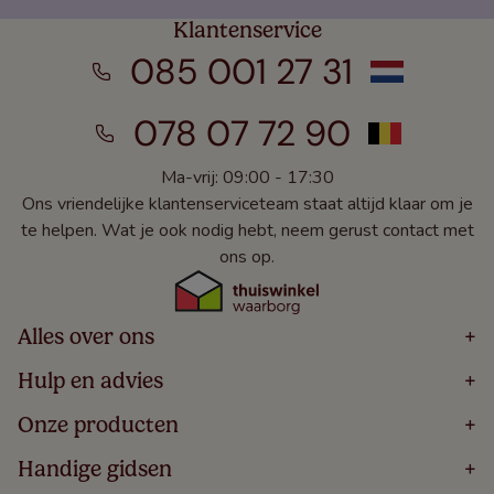
Klantenservice
085 001 27 31
078 07 72 90
Ma-vrij: 09:00 - 17:30
Ons vriendelijke klantenserviceteam staat altijd klaar om je
te helpen. Wat je ook nodig hebt, neem gerust contact met
ons op.
Alles over ons
+
Home
Hulp en advies
+
Over
Volg Je Bestelling
Onze producten
+
Bestellen
Levering
Blog
Houten Jaloezieën
Handige gidsen
+
5 Jaar Garantie
Winacties
Rolgordijnen