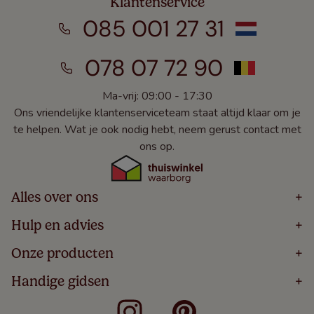
Klantenservice
085 001 27 31
078 07 72 90
Ma-vrij: 09:00 - 17:30
Ons vriendelijke klantenserviceteam staat altijd klaar om je
te helpen. Wat je ook nodig hebt, neem gerust contact met
ons op.
Alles over ons
+
Home
Hulp en advies
+
Over
Volg Je Bestelling
Onze producten
+
Bestellen
Levering
Blog
Houten Jaloezieën
Handige gidsen
+
5 Jaar Garantie
Winacties
Rolgordijnen
Algemene Voorwaarden
Contact
Meten Voor Raamdecoratie
Vouwgordijnen