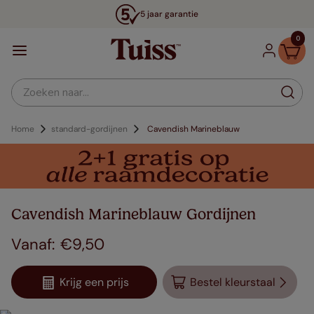
5 jaar garantie
0
Zoeken naar...
Home
standard-gordijnen
Cavendish Marineblauw
Cavendish Marineblauw Gordijnen
€
9
,
50
Krijg een prijs
Bestel kleurstaal