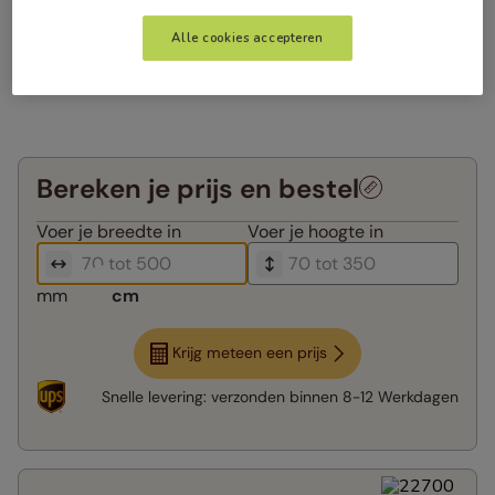
Alle cookies accepteren
Bereken je prijs en bestel
Voer je
breedte in
Voer je
hoogte in
mm
cm
Krijg meteen een prijs
Snelle levering:
verzonden binnen
8-12 Werkdagen