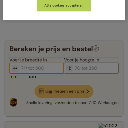
Alle cookies accepteren
Bereken je prijs en bestel
Voer je
breedte in
Voer je
hoogte in
mm
cm
Krijg meteen een prijs
Snelle levering:
verzonden binnen
7-10 Werkdagen