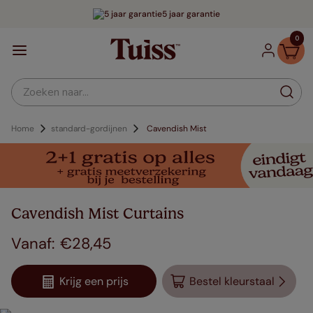
5 jaar garantie
0
Zoeken naar...
Home
standard-gordijnen
Cavendish Mist
Cavendish Mist Curtains
€
28
,
45
Krijg een prijs
Bestel kleurstaal