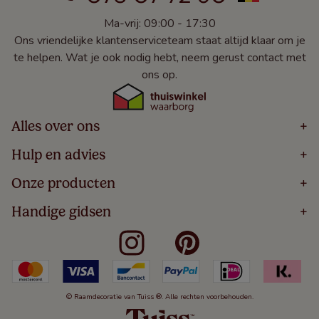
Ma-vrij: 09:00 - 17:30
Ons vriendelijke klantenserviceteam staat altijd klaar om je
te helpen. Wat je ook nodig hebt, neem gerust contact met
ons op.
Alles over ons
+
Home
Hulp en advies
+
Over
Volg Je Bestelling
Onze producten
+
Bestellen
Levering
Blog
Houten Jaloezieën
Handige gidsen
+
5 Jaar Garantie
Winacties
Rolgordijnen
Algemene Voorwaarden
Contact
Meten Voor Raamdecoratie
Vouwgordijnen
Privacy Beleid
Veelgestelde Vragen
Badkamer Raamdecoratie
Verticale Jaloezieën
Kindveiligheid
Slaapkamer Raamdecoratie
Duo Rolgordijnen
Cookies
Keuken Raamdecoratie
Duo Plisségordijnen
Herroepingsrecht
© Raamdecoratie van Tuiss ®. Alle rechten voorbehouden.
De Jaloezieën Gids
Aluminium Jaloezieën