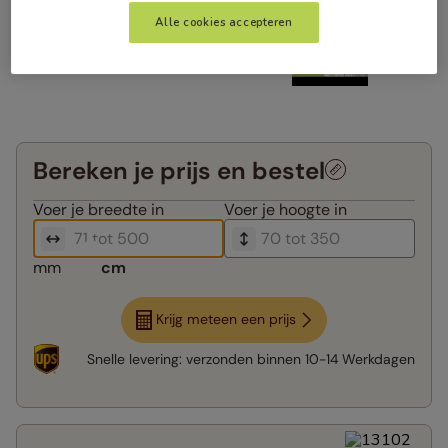
Alle cookies accepteren
Bereken je prijs en bestel
Voer je
breedte in
Voer je
hoogte in
mm
cm
Krijg meteen een prijs
Snelle levering:
verzonden binnen
10-14 Werkdagen