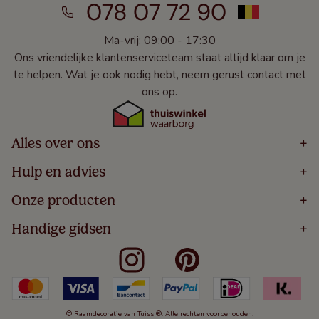
078 07 72 90
Ma-vrij: 09:00 - 17:30
Ons vriendelijke klantenserviceteam staat altijd klaar om je
te helpen. Wat je ook nodig hebt, neem gerust contact met
ons op.
Alles over ons
+
Home
Hulp en advies
+
Over
Volg Je Bestelling
Onze producten
+
Bestellen
Levering
Blog
Houten Jaloezieën
Handige gidsen
+
5 Jaar Garantie
Winacties
Rolgordijnen
Algemene Voorwaarden
Contact
Meten Voor Raamdecoratie
Vouwgordijnen
Privacy Beleid
Veelgestelde Vragen
Badkamer Raamdecoratie
Verticale Jaloezieën
Kindveiligheid
Slaapkamer Raamdecoratie
Duo Rolgordijnen
Cookies
Keuken Raamdecoratie
Duo Plisségordijnen
Herroepingsrecht
© Raamdecoratie van Tuiss ®. Alle rechten voorbehouden.