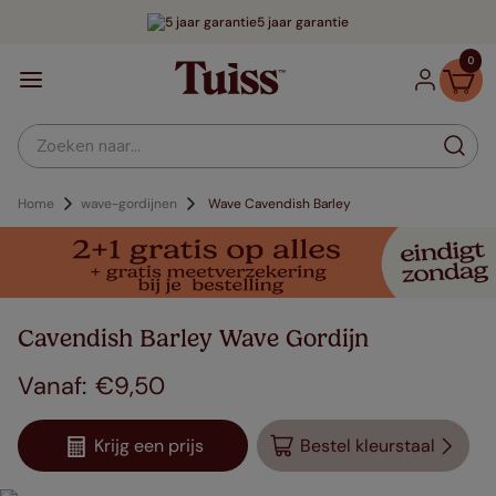
5 jaar garantie
0
Zoeken naar...
Home
wave-gordijnen
Wave Cavendish Barley
Cavendish Barley Wave Gordijn
€
9
,
50
Krijg een prijs
Bestel kleurstaal