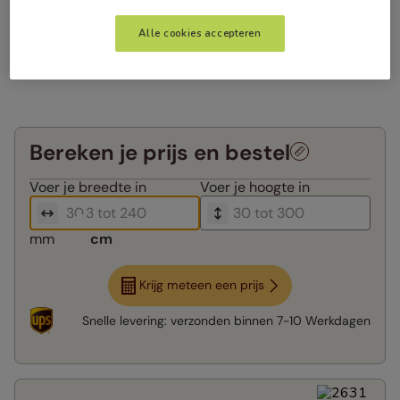
Alle cookies accepteren
Bereken je prijs en bestel
Voer je
breedte in
Voer je
hoogte in
mm
cm
Krijg meteen een prijs
Snelle levering:
verzonden binnen
7-10 Werkdagen