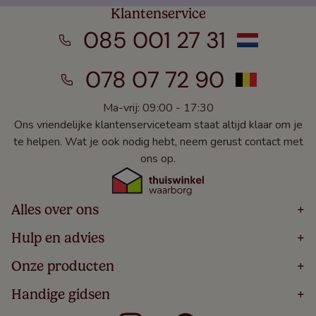
Klantenservice
085 001 27 31
078 07 72 90
Ma-vrij: 09:00 - 17:30
Ons vriendelijke klantenserviceteam staat altijd klaar om je
te helpen. Wat je ook nodig hebt, neem gerust contact met
ons op.
Alles over ons
+
Home
Hulp en advies
+
Over
Volg Je Bestelling
Onze producten
+
Bestellen
Levering
Blog
Houten Jaloezieën
Handige gidsen
+
5 Jaar Garantie
Winacties
Rolgordijnen
Algemene Voorwaarden