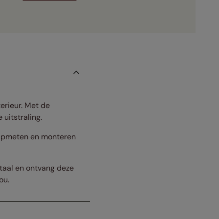
terieur. Met de
uitstraling.
. Opmeten en monteren
staal en ontvang deze
ou.