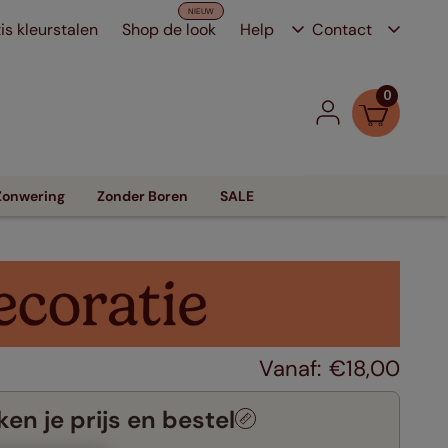
is kleurstalen
Shop de look
Help
Contact
0
Zonwering
Zonder Boren
SALE
€
18
,
00
en je prijs en bestel