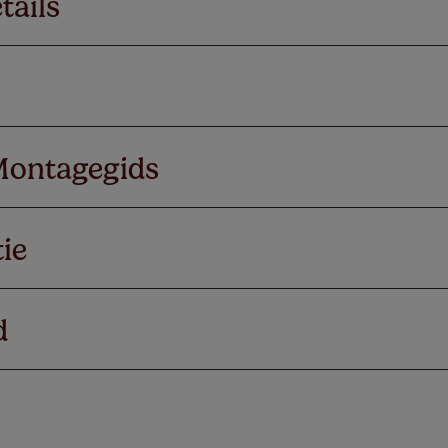
tails
Montagegids
ie
d