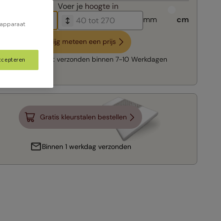
breedte in
Voer je
hoogte in
mm
cm
 apparaat
Krijg meteen een prijs
Snelle levering:
verzonden binnen
7-10 Werkdagen
ccepteren
Gratis kleurstalen bestellen
Binnen 1 werkdag verzonden