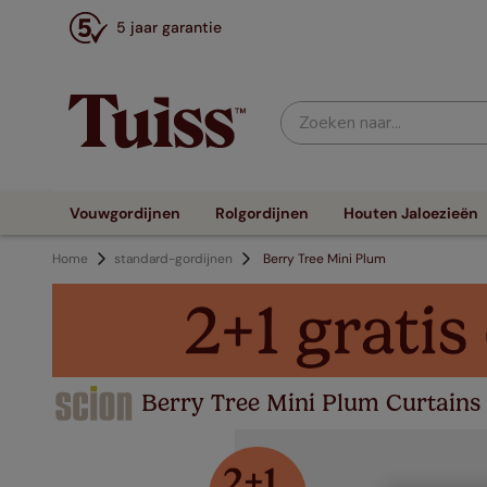
5 jaar garantie
Zoeken naar...
Vouwgordijnen
Rolgordijnen
Houten Jaloezieën
Home
standard-gordijnen
Berry Tree Mini Plum
Berry Tree Mini Plum Curtains