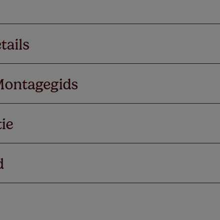
tails
Montagegids
ie
d