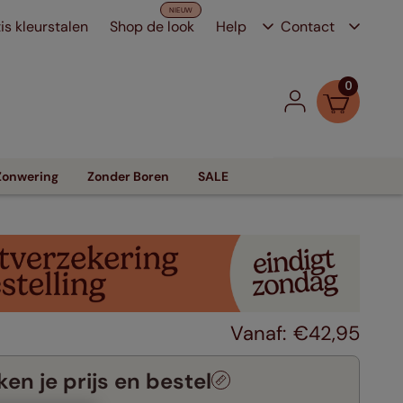
is kleurstalen
Shop de look
Help
Contact
0
Zonwering
Zonder Boren
SALE
€
42
,
95
en je prijs en bestel