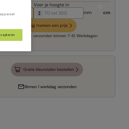
breedte in
Voer je
hoogte in
mm
cm
 apparaat
Krijg meteen een prijs
ccepteren
Snelle levering:
verzonden binnen
7-10 Werkdagen
Gratis kleurstalen bestellen
Binnen 1 werkdag verzonden