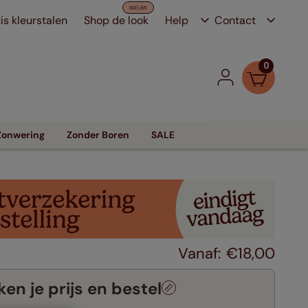
is kleurstalen
Shop de look
Help
Contact
0
Zonwering
Zonder Boren
SALE
€
18
,
00
en je prijs en bestel