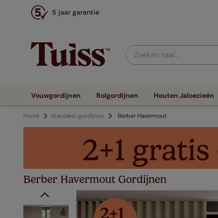
5 jaar garantie
Zoeken naar...
Vouwgordijnen
Rolgordijnen
Houten Jaloezieën
Home
standard-gordijnen
Berber Havermout
Berber Havermout Gordijnen