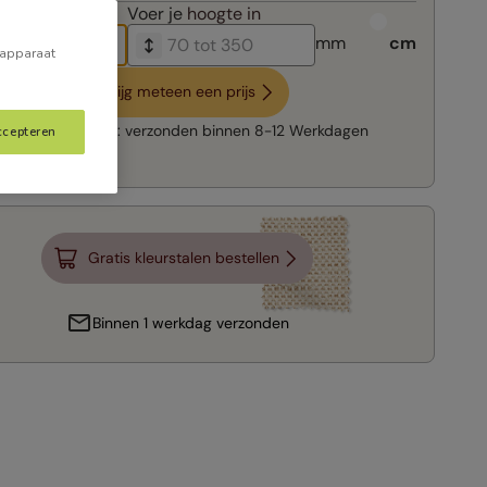
breedte in
Voer je
hoogte in
mm
cm
 apparaat
Krijg meteen een prijs
Snelle levering:
verzonden binnen
8-12 Werkdagen
ccepteren
Gratis kleurstalen bestellen
Binnen 1 werkdag verzonden