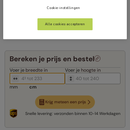
Cookie-instellingen
Alle cookies accepteren
Bereken je prijs en bestel
Voer je
breedte in
Voer je
hoogte in
mm
cm
Krijg meteen een prijs
Snelle levering:
verzonden binnen
10-14 Werkdagen