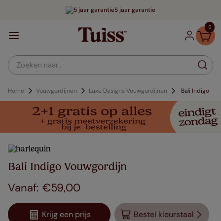
5 jaar garantie
0
Zoeken naar...
Home
Vouwgordijnen
Luxe Designs Vouwgordijnen
Bali Indigo
Bali Indigo Vouwgordijn
€
59
,
00
Krijg een prijs
Bestel kleurstaal