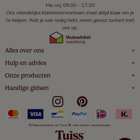
Ma-vrij: 09:00 - 17:30
Ons vriendelijke klantenserviceteam staat altijd klaar om je
te helpen. Wat je ook nodig hebt, neem gerust contact met
ons op.
Alles over ons
+
Home
Hulp en advies
+
Over
Volg Je Bestelling
Onze producten
+
Bestellen
Levering
Blog
Houten Jaloezieën
Handige gidsen
+
5 Jaar Garantie
Winacties
Rolgordijnen
Algemene Voorwaarden
Contact
Meten Voor Raamdecoratie
Vouwgordijnen
Privacy Beleid
Veelgestelde Vragen
Badkamer Raamdecoratie
Verticale Jaloezieën
Kindveiligheid
Slaapkamer Raamdecoratie
Duo Rolgordijnen
Cookies
Keuken Raamdecoratie
Duo Plisségordijnen
Herroepingsrecht
© Raamdecoratie van Tuiss ®. Alle rechten voorbehouden.
De Jaloezieën Gids
Aluminium Jaloezieën
Jaloezieënwoordenboek
Gordijnen