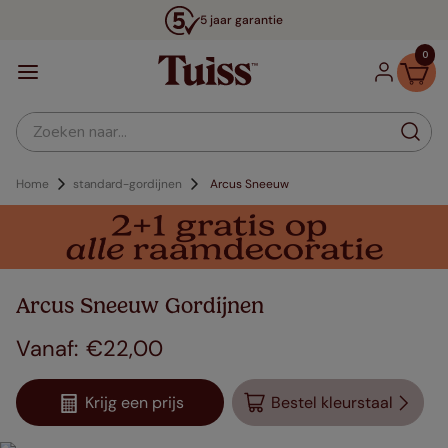
5 jaar garantie
0
Zoeken naar...
Home
standard-gordijnen
Arcus Sneeuw
Arcus Sneeuw Gordijnen
€
22
,
00
Krijg een prijs
Bestel kleurstaal