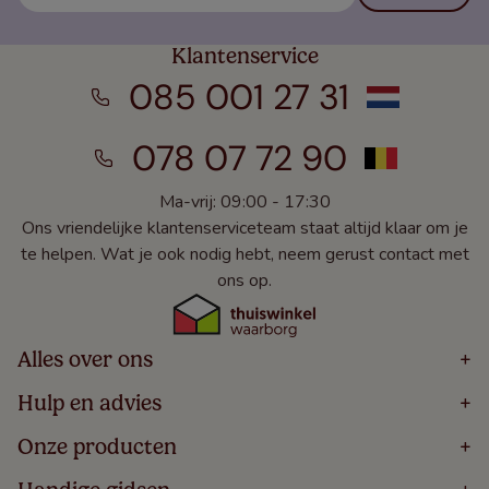
Klantenservice
085 001 27 31
078 07 72 90
Ma-vrij: 09:00 - 17:30
Ons vriendelijke klantenserviceteam staat altijd klaar om je
te helpen. Wat je ook nodig hebt, neem gerust contact met
ons op.
Alles over ons
+
Home
Hulp en advies
+
Over
Volg Je Bestelling
Onze producten
+
Bestellen
Levering
Blog
Houten Jaloezieën