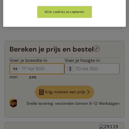
Alle cookies accepteren
Bereken je prijs en bestel
Voer je
breedte in
Voer je
hoogte in
mm
cm
Krijg meteen een prijs
Snelle levering:
verzonden binnen
8-12 Werkdagen