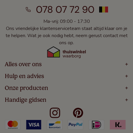
078 07 72 90
Ma-vrij: 09:00 - 17:30
Ons vriendelijke klantenserviceteam staat altijd klaar om je
te helpen. Wat je ook nodig hebt, neem gerust contact met
ons op.
Alles over ons
+
Home
Hulp en advies
+
Over
Volg Je Bestelling
Onze producten
+
Bestellen
Levering
Blog
Houten Jaloezieën
Handige gidsen
+
5 Jaar Garantie
Winacties
Rolgordijnen
Algemene Voorwaarden
Contact
Meten Voor Raamdecoratie
Vouwgordijnen
Privacy Beleid
Veelgestelde Vragen
Badkamer Raamdecoratie
Verticale Jaloezieën
Kindveiligheid
Slaapkamer Raamdecoratie
Duo Rolgordijnen
Cookies
Keuken Raamdecoratie