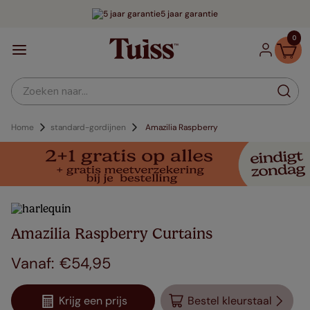
5 jaar garantie
0
Zoeken naar...
Home
standard-gordijnen
Amazilia Raspberry
Amazilia Raspberry Curtains
€
54
,
95
Krijg een prijs
Bestel kleurstaal