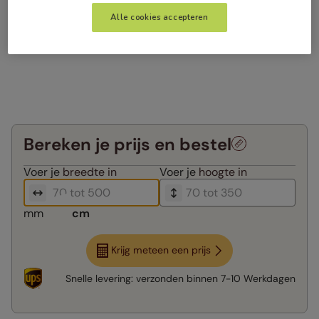
Alle cookies accepteren
Bereken je prijs en bestel
Voer je
breedte in
Voer je
hoogte in
mm
cm
Krijg meteen een prijs
Snelle levering:
verzonden binnen
7-10 Werkdagen